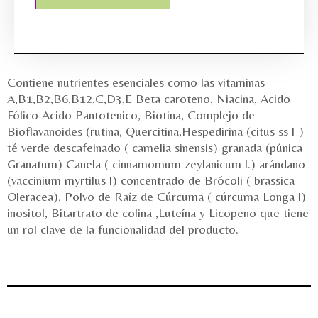
Contiene nutrientes esenciales como las vitaminas
A,B1,B2,B6,B12,C,D3,E Beta caroteno, Niacina, Acido
Fólico Acido Pantotenico, Biotina, Complejo de
Bioflavanoides (rutina, Quercitina,Hespedirina (citus ss l-)
té verde descafeinado ( camelia sinensis) granada (púnica
Granatum) Canela ( cinnamomum zeylanicum l.) arándano
(vaccinium myrtilus l) concentrado de Brócoli ( brassica
Oleracea), Polvo de Raíz de Cúrcuma ( cúrcuma Longa l)
inositol, Bitartrato de colina ,Luteína y Licopeno que tiene
un rol clave de la funcionalidad del producto.