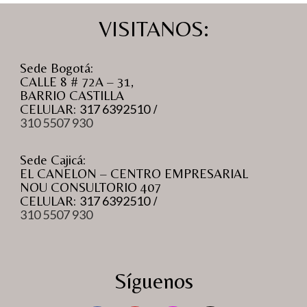
VISITANOS:
Sede Bogotá:
CALLE 8 # 72A – 31,
BARRIO CASTILLA
CELULAR:
317 6392510
/
310 5507 930
Sede Cajicá:
EL CANELON – CENTRO EMPRESARIAL
NOU CONSULTORIO 407
CELULAR:
317 6392510
/
310 5507 930
Síguenos