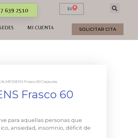
0
$
0
7 639 2510
SEDES
MI CUENTA
SOLICITAR CITA
CALMESSENS Frasco 60 Capsulas
NS Frasco 60
ve para aquellas personas que
ico, ansiedad, insomnio, déficit de