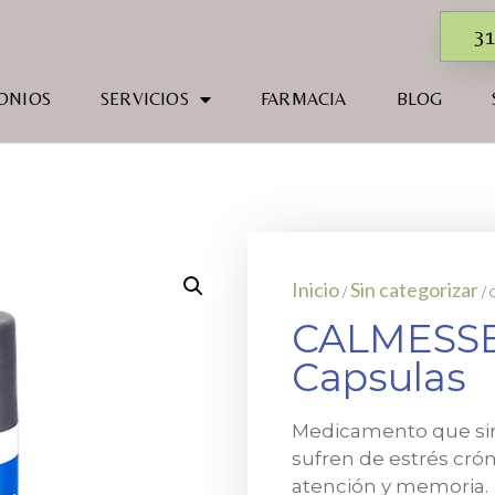
31
ONIOS
SERVICIOS
FARMACIA
BLOG
Inicio
Sin categorizar
/
/ 
CALMESSE
Capsulas
Medicamento que sir
sufren de estrés crón
atención y memoria.