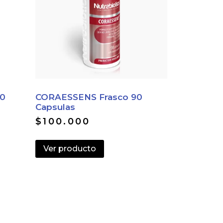
0
CORAESSENS Frasco 90
Capsulas
$
100.000
Ver producto