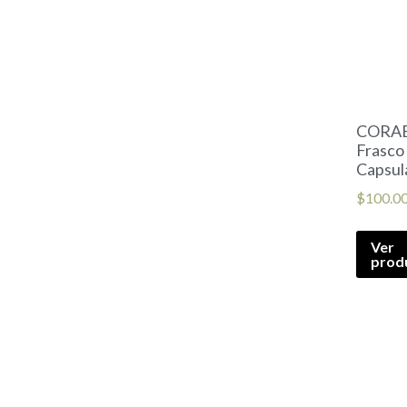
CORA
Frasco
Capsul
$
100.0
Ver
prod