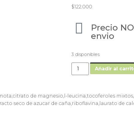
$
122.000
Precio NO
envio
3 disponibles
Añadir al carrit
mota,citrato de magnesio,l-leucina,tocoferoles mixtos
acto seco de azucar de caña,riboflavina,laurato de cal