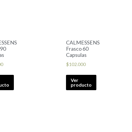
ESSENS
CALMESSENS
 90
Frasco 60
as
Capsulas
00
$
102.000
Ver
ucto
producto