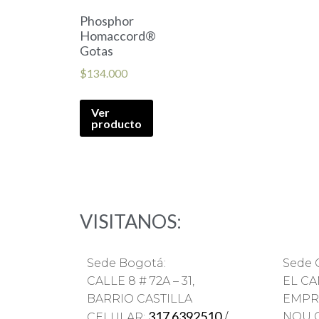
Phosphor
Homaccord®
Gotas
$
134.000
Ver
producto
VISITANOS:
Sede Bogotá:
Sede C
CALLE 8 # 72A – 31,
EL C
BARRIO CASTILLA
EMPR
317 6392510
NOU 
CELULAR:
/