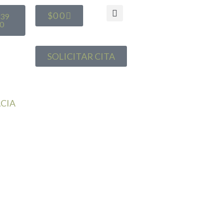
$
0
0
639
0
SOLICITAR CITA
CIA