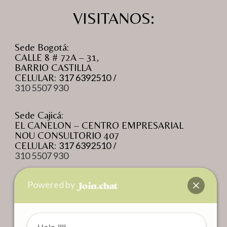
VISITANOS:
Sede Bogotá:
CALLE 8 # 72A – 31,
BARRIO CASTILLA
CELULAR:
317 6392510
/
310 5507 930
Sede Cajicá:
EL CANELON – CENTRO EMPRESARIAL
NOU CONSULTORIO 407
CELULAR:
317 6392510
/
310 5507 930
Powered by
Síguenos