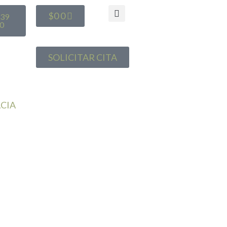
$
0
0
639
0
SOLICITAR CITA
CIA